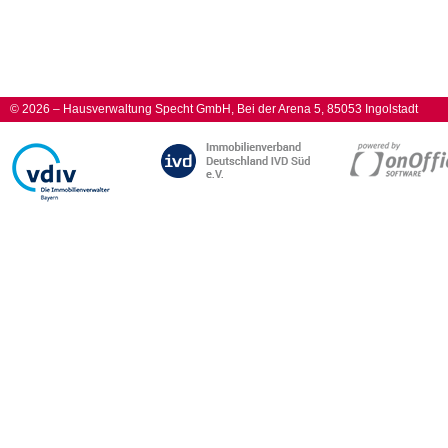
© 2026 – Hausverwaltung Specht GmbH, Bei der Arena 5, 85053 Ingolstadt