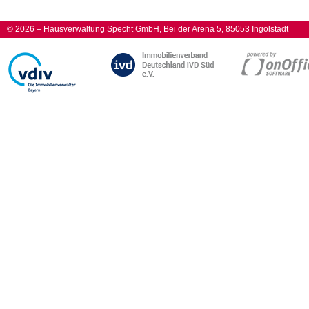
© 2026 – Hausverwaltung Specht GmbH, Bei der Arena 5, 85053 Ingolstadt